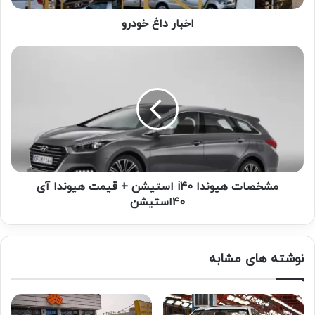
اخبار داغ خودرو
مشخصات هیوندا i40 استیشن + قیمت هیوندا آی
40استیشن
نوشته های مشابه