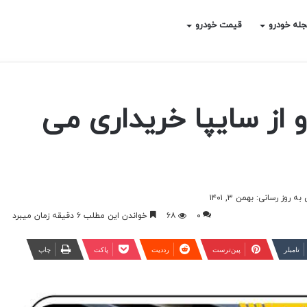
له خودرو
قیمت خودرو
ار خودرو از سایپا خریداری می
ه روز رسانی: بهمن ۳, ۱۴۰۱
۰
۶۸
خواندن این مطلب ۶ دقیقه زمان میبرد
‫تامبلر
‫پین‌ترست
‫رددیت
پاکت
چاپ