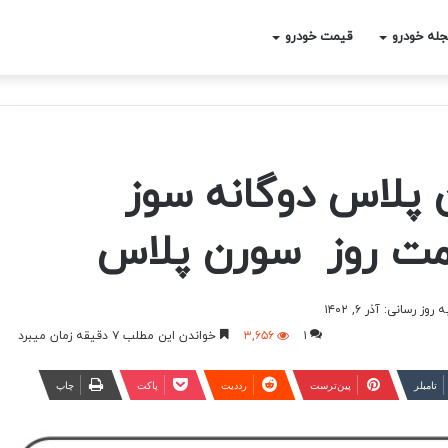
له خودرو
قیمت خودرو
پلاس دوگانه سوز
یمت روز سورن پلاس
وز رسانی: آذر ۶, ۱۴۰۲
۱
۳,۶۵۶
خواندن این مطلب ۷ دقیقه زمان میبرد
‫تامبلر
‫پین‌ترست
‫رددیت
پاکت
چاپ