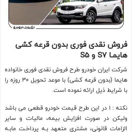
ﻓﺮﻭﺵ ﻧﻘﺪی ﻓﻮﺭی ﺑﺪﻭﻥ ﻗﺮﻋﻪ کشی
ﻫﺎﻳﻤـﺎ S7 و S5
شرکت ایران خودرو طرح فروش نقدی فوری خانواده
هایما (بدون قرعه کشی) با موعد تحویل ۳۰ روزه را
با شرایط ذیل ارائه نموده است.
نکته : ۱ در این طرح قیمت خودرو قطعی می باشد
ولیکن در صورت افزایش بیمه، مالیات و سایر
الزامات قانونی، مشتری متعهد بـه پرداخـت مابـه