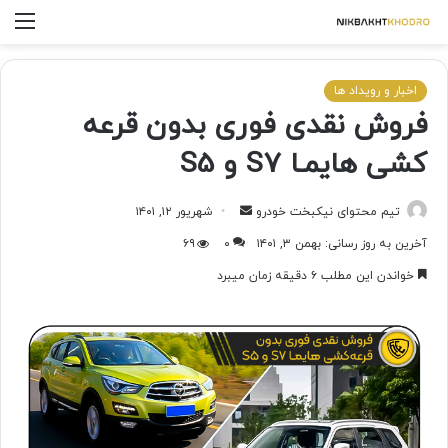
اخبار و رویداد ها
ﻓﺮﻭﺵ ﻧﻘﺪی ﻓﻮﺭی ﺑﺪﻭﻥ ﻗﺮﻋﻪ
کشی ﻫﺎﻳﻤـﺎ S7 و S5
تیم محتوای نیکبخت خودرو
شهریور ۱۲, ۱۴۰۱
آخرین به روز رسانی: بهمن ۳, ۱۴۰۱
۰
۶۹
خواندن این مطلب ۶ دقیقه زمان میبرد