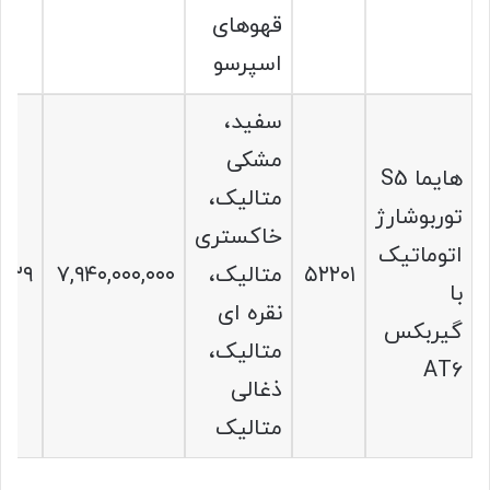
قهوهای
اسپرسو
سفید،
مشکی
هایما S5
متالیک،
توربوشارژ
خاکستری
اتوماتیک
۵۲۲۰۱
متالیک،
۷,۹۴۰,۰۰۰,۰۰۰
۴۳۹
با
نقره ای
گیربکس
متالیک،
AT6
ذغالی
متالیک