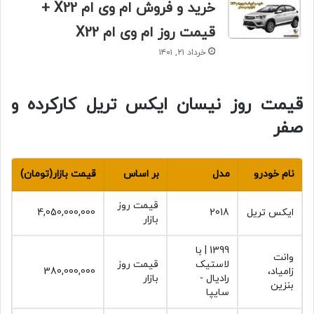
خرید و فروش ام وی ام X22 +
قیمت روز ام وی ام X22
خرداد ۲۱, ۱۴۰۱
قیمت روز نیسان ایکس تریل کارکرده و
صفر
نام خودرو
مدل
بر اساس
قیمت بازار(تومان)
قیمت روز
ایکس تریل‏
2018
4,050,000,000
بازار
1399 | با
وانت
لاستیک
قیمت روز
زامیاد‏،
380,000,000
رادیال -
بازار
بنزین
سایپا