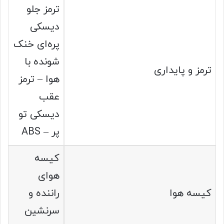
ترمز جلو
دیسکی
پره‌ای خنک
شونده با
ترمز و پایداری
هوا – ترمز
عقب
دیسکی تو
پر – ABS
کیسه
هوای
کیسه هوا
راننده و
سرنشین