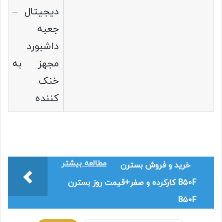
دیجیتال –
جعبه
داشبورد
مجهز به
خنک
کننده
مطالعه بیشتر
خرید و فروش بسترن
B50F کارکرده و صفر+قیمت روز بسترن
B50F