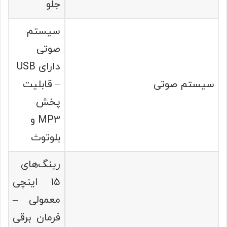
جلو
سیستم
صوتی
دارای USB
سیستم صوتی
– قابلیت
پخش
MP3 و
بلوتوث
رینگ‌های
۱۵ اینچی
معمولی –
فرمان برقی