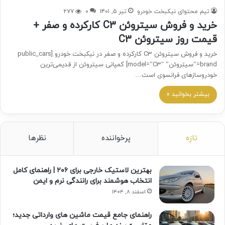
تیم محتوای نیکبخت خودرو
تیر ۵, ۱۴۰۱
۰
۲۷۷
خرید و فروش سیتروئن C3 کارکرده و صفر +
قیمت روز سیتروئن C3
خرید و فروش سیتروئن C3 کارکرده و صفر در نیکبخت خودرو [public_cars
brand=”سیتروئن” model=”C3″] کمپانی سیتروئن از قدیمی‌ترین
خودروساز‌های فرانسوی است…
بیشتر بخوانید »
تازه
پرخواننده
نظرها
بهترین لاستیک خارجی برای ۲۰۶ | راهنمای کامل
انتخاب هوشمند برای رانندگی نرم و ایمن
اسفند ۸, ۱۴۰۴
راهنمای جامع قیمت ماشین های وارداتی جدید؛