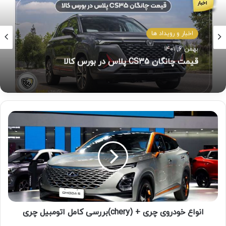
اخبار و رویداد ها
بهمن ۶, ۱۴۰۱
قیمت چانگان CS35 پلاس در بورس کالا
انواع خودروی چری + (chery)بررسی کامل اتومبیل چری