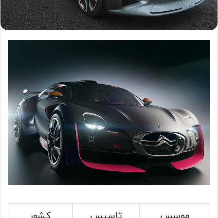
موسس
تاسیس
کشور