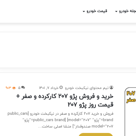
له خودرو
قیمت خودرو
تیم محتوای نیکبخت خودرو
خرداد ۷, ۱۴۰۱
۵
۹۰۳
خرید و فروش پژو ۲۰۷ کارکرده و صفر +
قیمت روز پژو ۲۰۷
فروش و خرید ۲۰۷ کارکرده و صفر در نیکبخت خودرو [public_cars
brand=”پژو” model=”207″] [public_cars brand=”پژو”
model=”207 صندوقدار”] منشا اصلی ساخت…