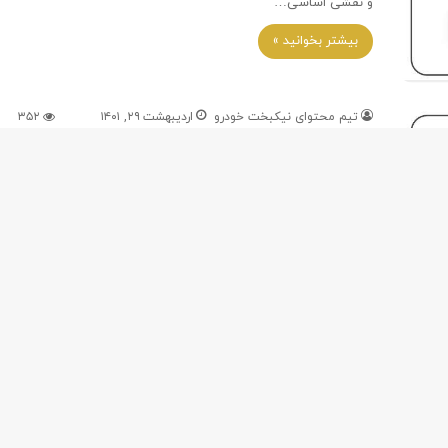
و نقشی اساسی…
بیشتر بخوانید »
تیم محتوای نیکبخت خودرو
اردیبهشت ۲۹, ۱۴۰۱
۳۵۲
خرید و فروش پژو ۲۰۰۸ صفر و کارکرده +
قیمت روز پژو ۲۰۰۸
فروش و خرید پژو ۲۰۰۸ صفر و کارکرده در نیکبخت خودرو
[public_cars brand=”پژو” model=”2008″] پژو مهم‌ ترین برند
فرانسوی…
بیشتر بخوانید »