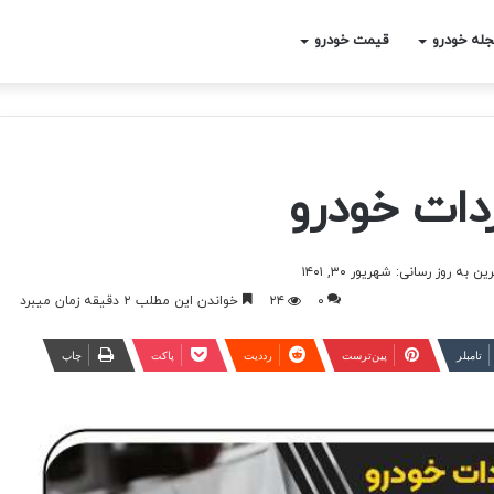
له خودرو
قیمت خودرو
ردات خودرو
ن به روز رسانی: شهریور ۳۰, ۱۴۰۱
۰
۲۴
خواندن این مطلب ۲ دقیقه زمان میبرد
‫تامبلر
‫پین‌ترست
‫رددیت
پاکت
چاپ