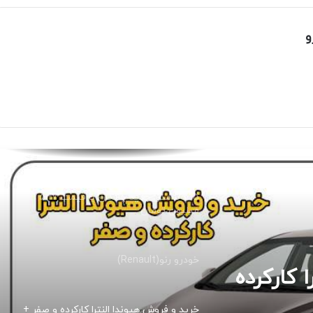
فروش فوری شش مدل تویوتا با تحویل ۱۰
و
روزه (طرح ویژه آذر ۱۴۰۴)
توقف تولید سمند و ۴۰۵/ تولید خودرو جدید
اقتصادی
CS55 مدل جدید چانگان با قیمت ۵۴۷
میلیون تومان
خودرو رنو(Renault)
خرید و فروش هیوندا النترا کارکرده و صفر +
قیمت روز النترا