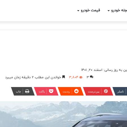
له خودرو
قیمت خودرو
 به روز رسانی: اسفند ۲۰, ۱۴۰۱
۳
۳,۸۰۴
خواندن این مطلب ۲ دقیقه زمان میبرد
‫تامبلر
‫پین‌ترست
‫رددیت
پاکت
چاپ