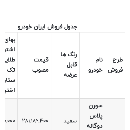
جدول فروش ایران خودرو
بهای
اشتراک
رنگ ها
طرح
نام
قیمت
طلایی
قابل
فروش
خودرو
مصوب
تک
عرضه
ستاره
اختیار
سورن
پلاس
سفید
۲۸۱.۱۸۹.۴۰۰
۹۰.۰۰۰
دوگانه