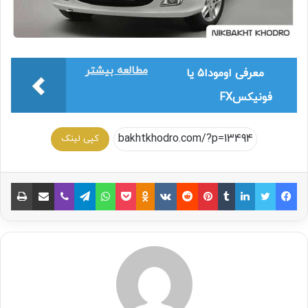
مطالعه بیشتر
معرفی اومودا5 یا
فونیکسFX
کپی لینک