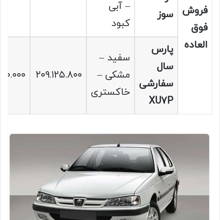
– آبی
فروش
سوز
کبود
فوق
العاده
پارس
سفید –
سال
مشکی –
۲۰۹.۱۲۵.۸۰۰
۴۰۰.۰۰۰
سفارشی
خاکستری
XU7P