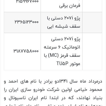
۲۱۵۹۹۶۷۰۰۰
فرمان برقی
پژو ۲۰۷i دستی با
۲۳۶۵۱۲۳۰۰۰
سقف شیشه ایی
پژو ۲۰۷i دستی
اتوماتیک ۶ سرعته
3187758000
سقف قرمز (MC) با
موتور TU5P
درمرداد ماه سال ۱۳۴۱دو برادر با نام های احمد و
محمود خیامی اولین شرکت خودرو سازی ایران را
بنیاد نهادند، که در ابتدا نام ایران ناسیونال و