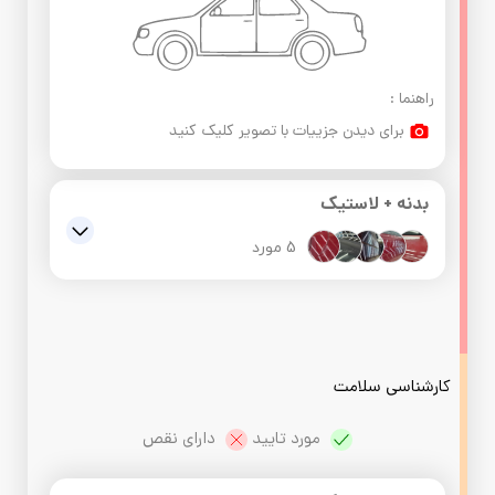
راهنما :
برای دیدن جزییات با تصویر کلیک کنید
بدنه + لاستیک
5 مورد
درب صندوق : ,اسیب دیدگی. رنگ وقلم گیری دارد
در جلو سمت راننده : ,صافکاری و موج دارد
در جلو سمت راننده : ,مالیدگی و موج دارد
کارشناسی سلامت
سقف : ,سوختگی فظله پرنده
 مورد تایید 
 دارای نقص
سپر عقب : ,قلم گیری دارد