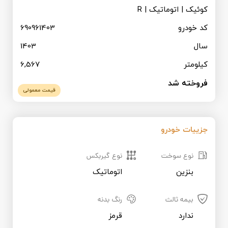
قیمت روز خودرو
کوئیک | اتوماتیک | R
کد خودرو
690961403
ثبت نام همکاران تجاری
سال
1403
کیلومتر
6,567
فروخته شد
قیمت معمولی
جزییات خودرو
نوع سوخت
نوع گیربکس
بنزین
اتوماتیک
بیمه ثالث
رنگ بدنه
ندارد
قرمز