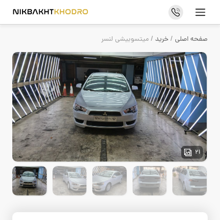
فروش خودرو
صفحه اصلی
/
خرید
/ میتسوبیشی لنسر
خرید خودرو
درباره ما
تماس با ما
سوالات متداول
مجله خودرو
21
اخبار و رویدادها
خرید و فروش خودرو
قوانین و مقررات