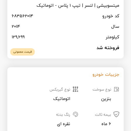
قیمت روز خودرو
میتسوبیشی | لنسر | تیپ 1 پلاس - اتوماتیک
کد خودرو
683562014
ثبت نام همکاران تجاری
سال
2014
کیلومتر
129,699
فروخته شد
قیمت معمولی
جزییات خودرو
نوع سوخت
نوع گیربکس
بنزین
اتوماتیک
بیمه ثالث
رنگ بدنه
6 ماه
نقره ای