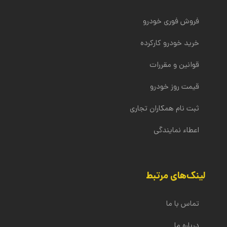
خودرو کارکرده مشتریان را در محیطی امن برای آن‌ها فراهم
قیمت پیشنهادی به واسطه کارنامه سلامت خودرو به
کند.
فروشنده اعلام شده و در صورت توافق فروشنده بر سر
فروش فوری خودرو
قیمت، نقل و انتقال سند و پرداخت وجه نقد انجام می‌شود.
خرید خودرو کارکرده
قوانین و مقررات
قیمت روز خودرو
ثبت نام همکاران تجاری
اعطاء نمایندگی
لینک‌های مرتبط
تماس با ما
درباره ما