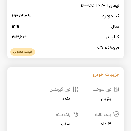
قیمت روز خودرو
لیفان | 620 | 1600CC
کد خودرو
696041391
ثبت نام همکاران تجاری
سال
1391
کیلومتر
203,606
فروخته شد
قیمت معمولی
جزییات خودرو
نوع سوخت
نوع گیربکس
بنزین
دنده
بیمه ثالث
رنگ بدنه
4 ماه
سفید