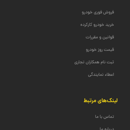
خودرو کارکرده مشتریان را در محیطی امن برای آن‌ها فراهم
قیمت پیشنهادی به واسطه کارنامه سلامت خودرو به
کند.
فروشنده اعلام شده و در صورت توافق فروشنده بر سر
فروش فوری خودرو
قیمت، نقل و انتقال سند و پرداخت وجه نقد انجام می‌شود.
خرید خودرو کارکرده
قوانین و مقررات
قیمت روز خودرو
ثبت نام همکاران تجاری
اعطاء نمایندگی
لینک‌های مرتبط
تماس با ما
درباره ما