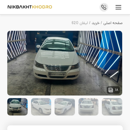
فروش خودرو
صفحه اصلی
/
خرید
/ لیفان 620
خرید خودرو
درباره ما
تماس با ما
سوالات متداول
مجله خودرو
18
اخبار و رویدادها
خرید و فروش خودرو
قوانین و مقررات