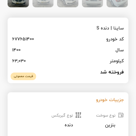
قیمت روز خودرو
ثبت نام همکاران تجاری
ساینا | دنده S
کد خودرو
677651400
سال
1400
کیلومتر
63,030
فروخته شد
قیمت معمولی
جزییات خودرو
نوع سوخت
نوع گیربکس
بنزین
دنده