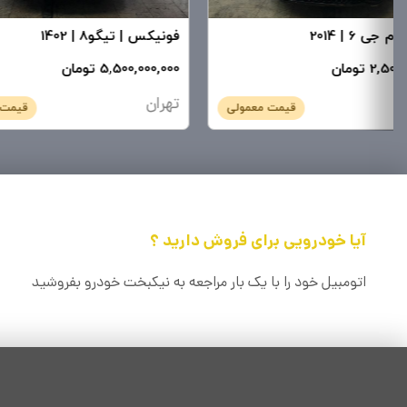
|
ام جی 6
|
2014
فونیکس
|
تیگو8
|
1402
2,5 تومان
5,500,000,000 تومان
تهران
قیمت معمولی
قیمت 
آیا خودرویی برای فروش دارید‌ ؟
اتومبیل خود را با یک بار مراجعه به نیکبخت خودرو بفروشید