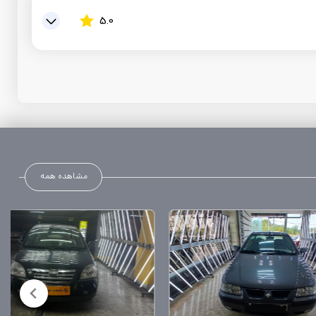
رد
ی
5.0
ده
رد
ه
مشاهده همه
های A / C
بدون سر و صدا
لو و عقب
یی
ق
ت