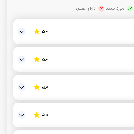
 مورد تایید 
 دارای نقص
5.0
5.0
5.0
ده
شیشه شور
رد
5.0
ا
ده
 همه ی شیشه ها