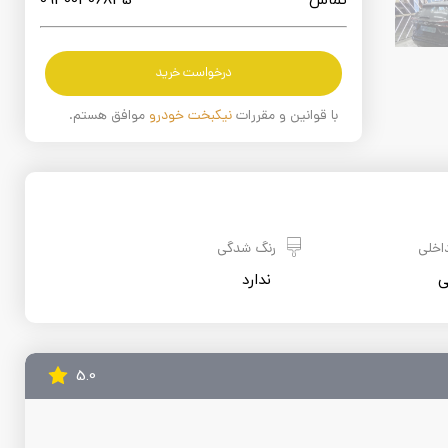
تماس
09300406835
درخواست خرید
با قوانین و مقررات
نیکبخت خودرو
موافق هستم.
اخلی
رنگ شدگی
ی
 ندارد
5.0