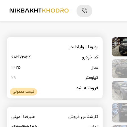
تویوتا | وایلدلندر
کد خودرو
681972024
سال
2025
کیلومتر
29
فروخته شد
قیمت معمولی
کارشناس فروش
علیرضا امینی