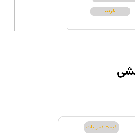
خرید
شی
قیمت / جزییات