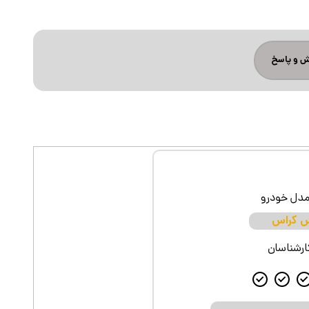
 و پاسخ
س کراس
کارشناسان